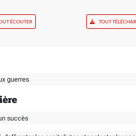
OUT ÉCOUTER
TOUT TÉLÉCHA
ux guerres
ière
, un succès