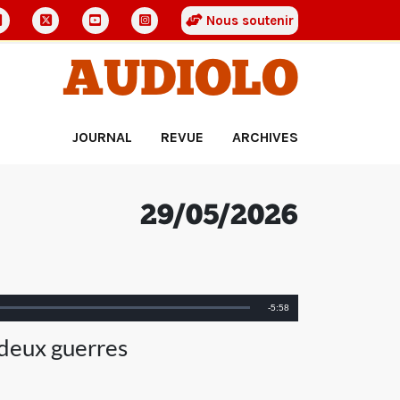
Nous soutenir
AUDIOLO
JOURNAL
REVUE
ARCHIVES
29/05/2026
Remaining
-
5:58
Time
 deux guerres