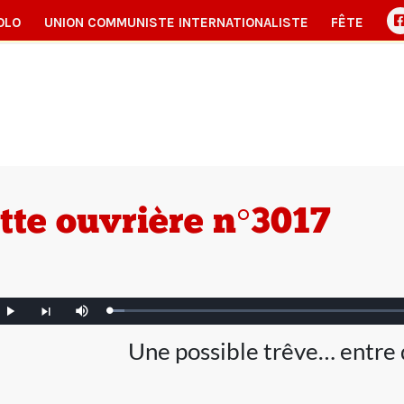
OLO
UNION COMMUNISTE INTERNATIONALISTE
FÊTE
tte ouvrière n°3017
Loaded
:
Play
Mute
Article
2.83%
nt
suivant
Une possible trêve… entre