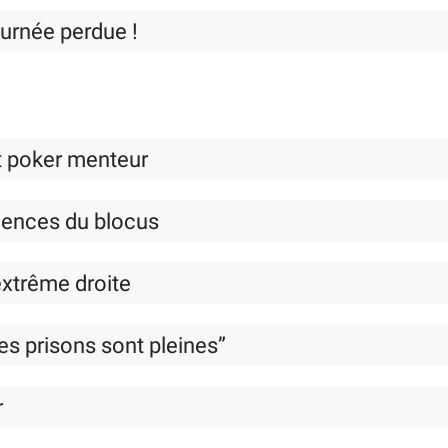
ournée perdue !
et poker menteur
uences du blocus
’extrême droite
les prisons sont pleines”
r