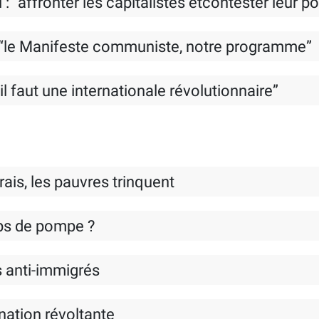
 : “affronter les capitalistes etcontester leur p
 : “le Manifeste communiste, notre programme”
il faut une internationale révolutionnaire”
rais, les pauvres trinquent
ups de pompe ?
s anti-immigrés
ination révoltante