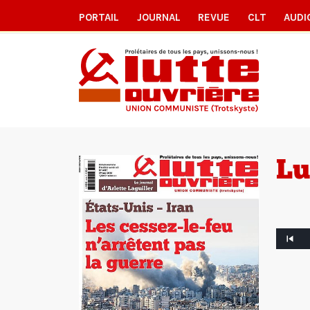
PORTAIL
JOURNAL
REVUE
CLT
AUDI
Lu
Article
précéde