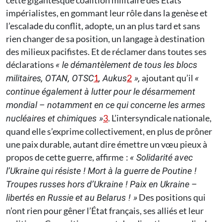
cette gigantesque coalition militaire des États
impérialistes, en gommant leur rôle dans la genèse et
l’escalade du conflit, adopte, un an plus tard et sans
rien changer de sa position, un langage à destination
des milieux pacifistes. Et de réclamer dans toutes ses
déclarations
« le démantèlement de tous les blocs
1
2
ajoutant qu’il
militaires, OTAN, OTSC
, Aukus
»,
«
continue également à lutter pour le désarmement
mondial – notamment en ce qui concerne les armes
3
. L’intersyndicale nationale,
nucléaires et chimiques »
quand elle s’exprime collectivement, en plus de prôner
une paix durable, autant dire émettre un vœu pieux à
propos de cette guerre, affirme :
« Solidarité avec
l’Ukraine qui résiste ! Mort à la guerre de Poutine !
Troupes russes hors d’Ukraine ! Paix en Ukraine –
Des positions qui
libertés en Russie et au Belarus ! »
n’ont rien pour gêner l’État français, ses alliés et leur