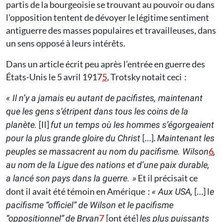
partis de la bourgeoisie se trouvant au pouvoir ou dans
l’opposition tentent de dévoyer le légitime sentiment
antiguerre des masses populaires et travailleuses, dans
un sens opposé à leurs intérêts.
Dans un article écrit peu après l’entrée en guerre des
États-Unis le 5 avril 1917
5
, Trotsky notait ceci :
« Il n’y a jamais eu autant de pacifistes, maintenant
que les gens s’étripent dans tous les coins de la
[Il]
planète.
fut un temps où les hommes s’égorgeaient
[…].
pour la plus grande gloire du Christ
Maintenant les
6
peuples se massacrent au nom du pacifisme. Wilson
,
au nom de la Ligue des nations et d’une paix durable,
Et il précisait ce
a lancé son pays dans la guerre. »
dont il avait été témoin en Amérique :
[…] l
« Aux USA,
e
pacifisme “officiel” de Wilson et le pacifisme
7
[ont été]
“oppositionnel”
de Bryan
les plus puissants