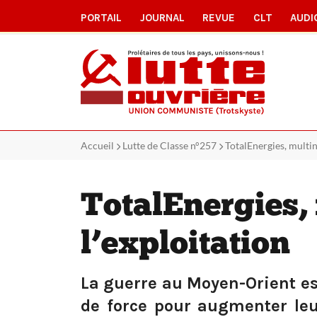
PORTAIL
JOURNAL
REVUE
CLT
AUDI
Accueil
Lutte de Classe n°257
TotalEnergies, multin
TotalEnergies, 
l’exploitation
La guerre au Moyen-Orient est
de force pour augmenter leur