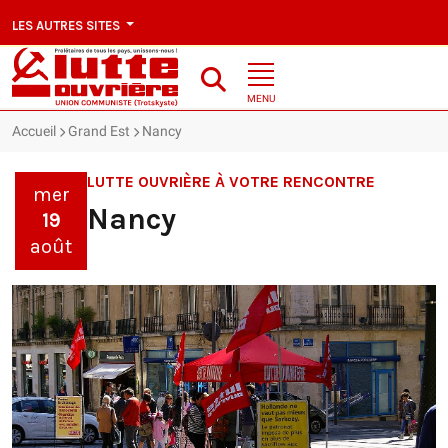
LES AUTRES SITES
MENU
Accueil
Grand Est
Nancy
LUTTE OUVRIÈRE À VOTRE RENCONTRE
mer
Nancy
19
août