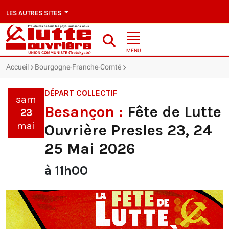
LES AUTRES SITES
MENU
Accueil
Bourgogne-Franche-Comté
Fête de Lutte Ouvrière Presles 
DÉPART COLLECTIF
sam
Besançon :
Fête de Lutte
23
mai
Ouvrière Presles 23, 24
25 Mai 2026
à 11h00