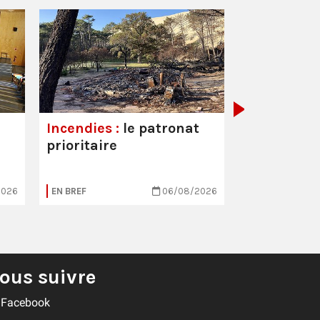
Hôpitaux :
est toujou
Incendies :
le patronat
prioritaire
2026
EN BREF
06/08/2026
EN BREF
ous suivre
Facebook