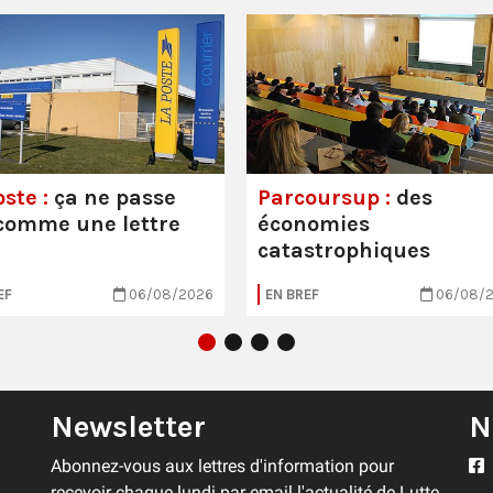
ste :
ça ne passe
Parcoursup :
des
comme une lettre
économies
catastrophiques
EF
06/08/2026
EN BREF
06/08/
Newsletter
N
Abonnez-vous aux lettres d'information pour
recevoir chaque lundi par email l'actualité de Lutte