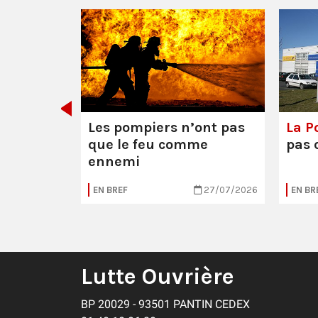
décider
Les pompiers n’ont pas
La Po
que le feu comme
pas 
ennemi
30/07/2026
EN BREF
27/07/2026
EN BR
Lutte Ouvrière
BP 20029 - 93501 PANTIN CEDEX