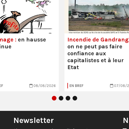
mage :
en hausse
Incendie de Gandrange
inue
on ne peut pas faire
confiance aux
capitalistes et à leur
Etat
EF
08/08/2026
EN BREF
07/08/
Newsletter
N