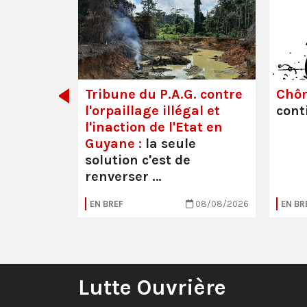
dette des
Tribune du P.A.G. contre
Chô
l'orpaillage illégal et
cont
l'inaction de l'Etat en
Guyane :
la seule
solution c'est de
renverser …
05/08/2026
EN BREF
08/08/2026
EN BR
Lutte Ouvrière