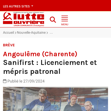
LES AUTRES SITES
MENU
Accueil
Nouvelle-Aquitaine
Angoulême (Charente) : Sanifirst : Licen
BRÈVE
Angoulême (Charente)
Sanifirst : Licenciement et
mépris patronal
Publié le 27/09/2024