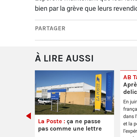
bien par la grève que leurs revend
PARTAGER
À LIRE AUSSI
AB Ta
Aprè
deli
En jui
 Épernay
frança
dans l
La Poste :
ça ne passe
et la 
pas comme une lettre
l’expé