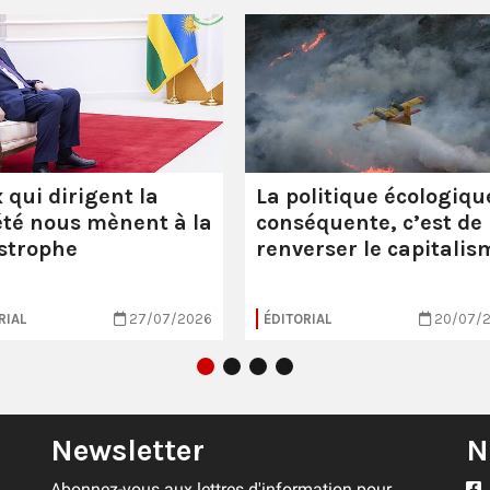
 qui dirigent la
La politique écologiqu
été nous mènent à la
conséquente, c’est de
strophe
renverser le capitalis
RIAL
27/07/2026
ÉDITORIAL
20/07/
Newsletter
N
Abonnez-vous aux lettres d'information pour