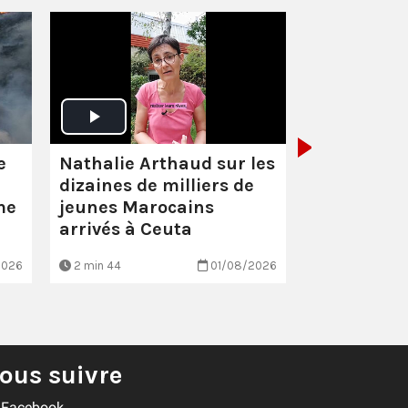
Santé :
éco
scandaleu
Nathalie Arthaud sur les
e
dizaines de milliers de
jeunes Marocains
me
arrivés à Ceuta
2026
2 min 44
01/08/2026
EN BREF
ous suivre
Facebook