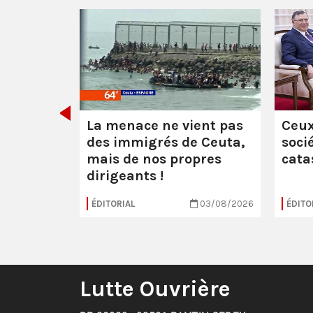
 :
les
uerre
La menace ne vient pas
Ceux
des immigrés de Ceuta,
soci
mais de nos propres
cata
dirigeants !
16/07/2026
ÉDITORIAL
03/08/2026
ÉDITO
Lutte Ouvrière