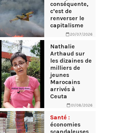
conséquente,
c’est de
renverser le
capitalisme
20/07/2026
Nathalie
Arthaud sur
les dizaines de
milliers de
jeunes
Marocains
arrivés à
Ceuta
01/08/2026
Santé :
économies
scandaleuses