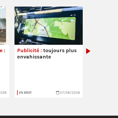
Couvre-feu
mineurs :
a
démagogiq
 :
Publicité :
toujours plus
envahissante
2026
EN BREF
07/08/2026
EN BREF