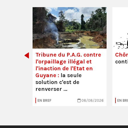
dette des
Tribune du P.A.G. contre
Chô
l'orpaillage illégal et
cont
l'inaction de l'Etat en
Guyane :
la seule
solution c'est de
renverser …
05/08/2026
EN BREF
08/08/2026
EN BR