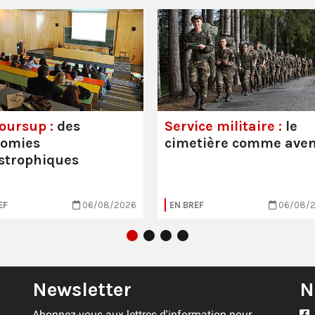
oursup :
des
Service militaire :
le
nomies
cimetière comme aven
strophiques
EF
06/08/2026
EN BREF
06/08/
Newsletter
N
Abonnez-vous aux lettres d'information pour