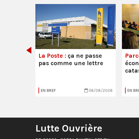
e ou la
La Poste :
ça ne passe
Parc
pas comme une lettre
éco
cata
05/08/2026
EN BREF
06/08/2026
EN BR
Lutte Ouvrière