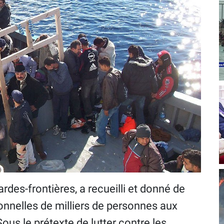
des-frontières, a recueilli et donné de
onnelles de milliers de personnes aux
us le prétexte de lutter contre les