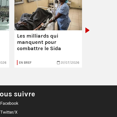
L'Irak sou
Les milliards qui
manquent pour
combattre le Sida
2026
EN BREF
31/07/2026
EN BREF
ous suivre
Facebook
Twitter/X