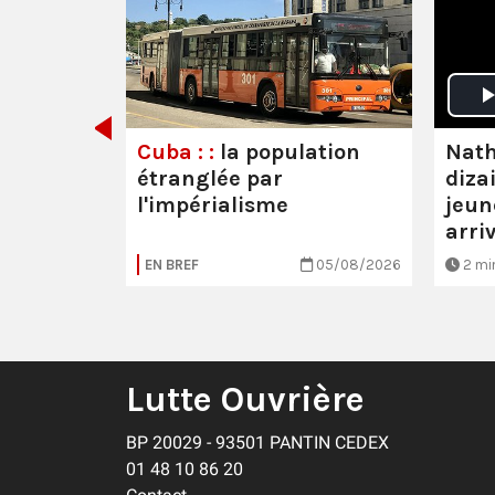
emps-là,
Nath
Cuba : :
la population
diza
étranglée par
jeun
l'impérialisme
arri
20/07/2026
EN BREF
05/08/2026
2 mi
Lutte Ouvrière
BP 20029 - 93501 PANTIN CEDEX
01 48 10 86 20