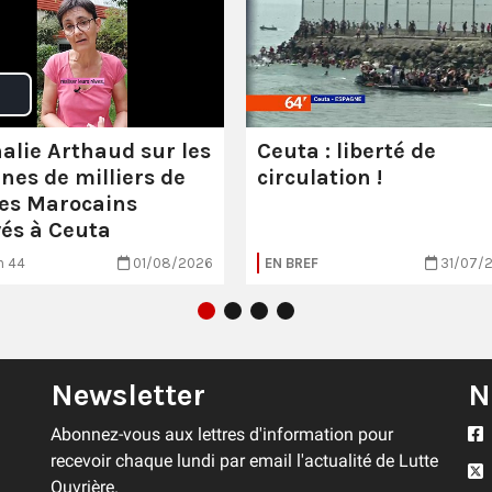
alie Arthaud sur les
Ceuta : liberté de
ines de milliers de
circulation !
es Marocains
vés à Ceuta
n 44
01/08/2026
EN BREF
31/07/
Newsletter
N
Abonnez-vous aux lettres d'information pour
recevoir chaque lundi par email l'actualité de Lutte
Ouvrière.