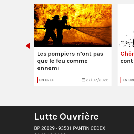
e ou la
Les pompiers n’ont pas
Chô
que le feu comme
cont
ennemi
05/08/2026
EN BREF
27/07/2026
EN BR
Lutte Ouvrière
BP 20029 - 93501 PANTIN CEDEX