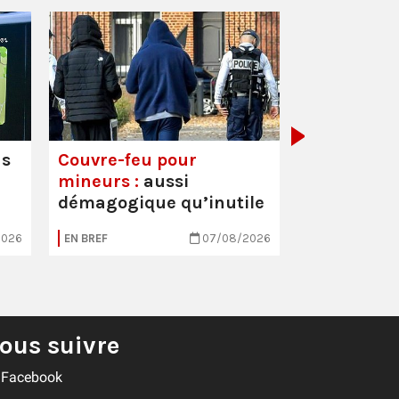
Mortalité i
hausse
us
Couvre-feu pour
mineurs :
aussi
démagogique qu’inutile
2026
EN BREF
07/08/2026
EN BREF
ous suivre
Facebook