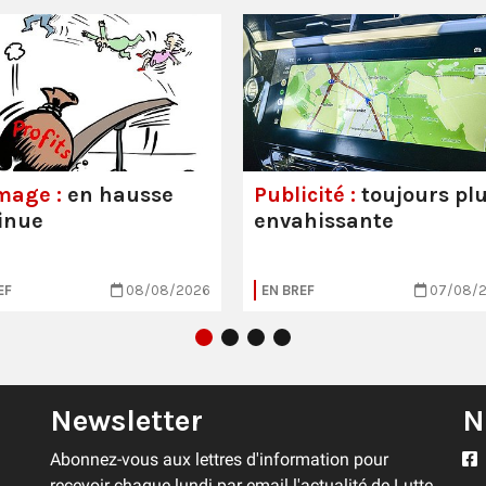
mage :
en hausse
Publicité :
toujours pl
inue
envahissante
EF
08/08/2026
EN BREF
07/08/
Newsletter
N
Abonnez-vous aux lettres d'information pour
recevoir chaque lundi par email l'actualité de Lutte