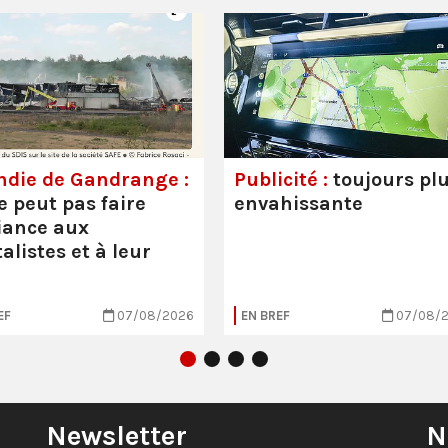
ndie de Gandrange :
Publicité :
toujours pl
e peut pas faire
envahissante
iance aux
alistes et à leur
EF
07/08/2026
EN BREF
07/08/
Newsletter
N