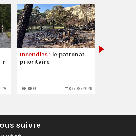
AB Tasty – 
Après la f
delicenci
En juin, AB Tas
français de log
dans l’optimis
Incendies :
le patronat
et la personnal
ir
prioritaire
l’expérience ut
un plan de sup
postes, …
2026
EN BREF
06/08/2026
EN BREF
ous suivre
Facebook