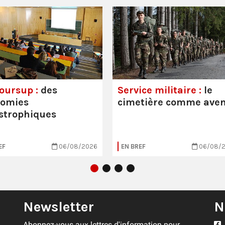
oursup :
des
Service militaire :
le
nomies
cimetière comme aven
strophiques
EF
06/08/2026
EN BREF
06/08/
Newsletter
N
Abonnez-vous aux lettres d'information pour