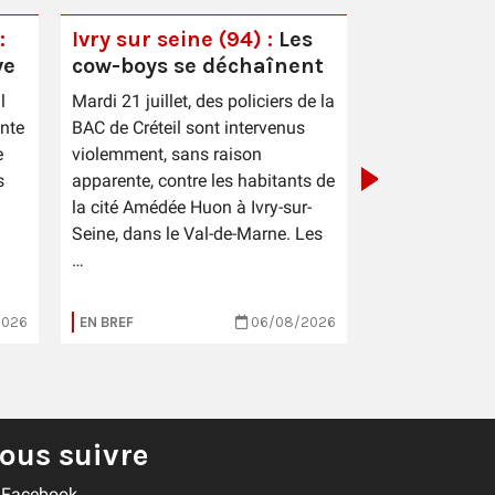
:
Ivry sur seine (94) :
Les
ve
cow-boys se déchaînent
Ouverture 
l
Mardi 21 juillet, des policiers de la
Cayenne :
ente
BAC de Créteil sont intervenus
constructi
e
violemment, sans raison
temps reco
s
apparente, contre les habitants de
la cité Amédée Huon à Ivry-sur-
Seine, dans le Val-de-Marne. Les
…
2026
EN BREF
06/08/2026
EN BREF
ous suivre
Facebook