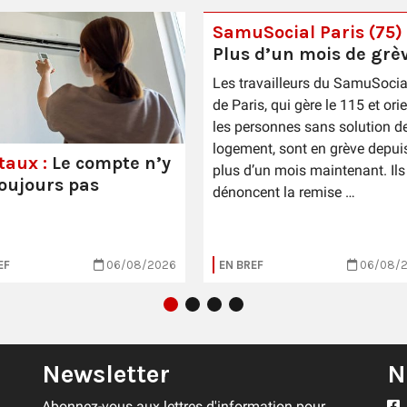
SamuSocial Paris (75) 
Plus d’un mois de grè
Les travailleurs du SamuSocia
de Paris, qui gère le 115 et ori
les personnes sans solution d
logement, sont en grève depui
taux :
Le compte n’y
plus d’un mois maintenant. Ils
toujours pas
dénoncent la remise …
EF
06/08/2026
EN BREF
06/08/
Newsletter
N
Abonnez-vous aux lettres d'information pour