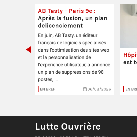
AB Tasty – Paris 9e :
Après la fusion, un plan
e
delicenciement
En juin, AB Tasty, un éditeur
français de logiciels spécialisés
dans l’optimisation des sites web
Hôpi
et la personnalisation de
est 
l’expérience utilisateur, a annoncé
un plan de suppressions de 98
postes, …
31/07/2026
EN BREF
06/08/2026
EN BR
Lutte Ouvrière