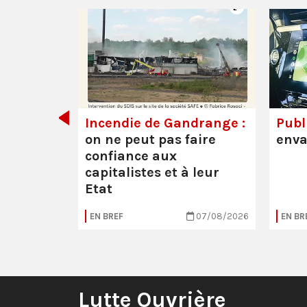
de tout
Incendie de Gandrange :
Publi
on ne peut pas faire
enva
confiance aux
capitalistes et à leur
Etat
05/08/2026
EN BREF
07/08/2026
EN BR
Lutte Ouvrière