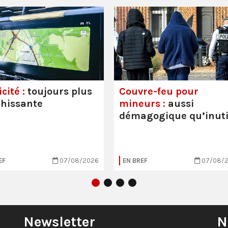
cité :
toujours plus
Couvre-feu pour
hissante
mineurs :
aussi
démagogique qu’inuti
EF
07/08/2026
EN BREF
07/08/
Newsletter
N