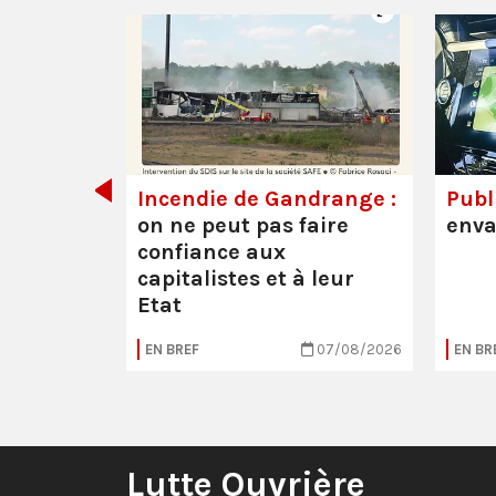
de tout
Incendie de Gandrange :
Publi
on ne peut pas faire
enva
confiance aux
capitalistes et à leur
Etat
05/08/2026
EN BREF
07/08/2026
EN BR
Lutte Ouvrière