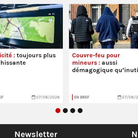
cité :
toujours plus
Couvre-feu pour
hissante
mineurs :
aussi
démagogique qu’inuti
EF
07/08/2026
EN BREF
07/08/
Newsletter
N