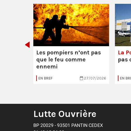
décider
Les pompiers n’ont pas
La Po
que le feu comme
pas 
ennemi
30/07/2026
EN BREF
27/07/2026
EN BR
Lutte Ouvrière
BP 20029 - 93501 PANTIN CEDEX