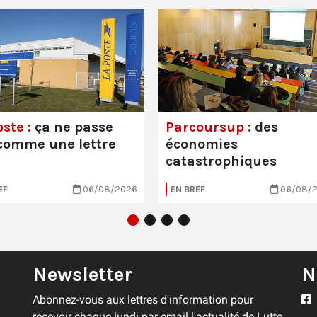
ste :
ça ne passe
Parcoursup :
des
comme une lettre
économies
catastrophiques
EF
06/08/2026
EN BREF
06/08/
Newsletter
N
Abonnez-vous aux lettres d'information pour
recevoir chaque lundi par email l'actualité de Lutte