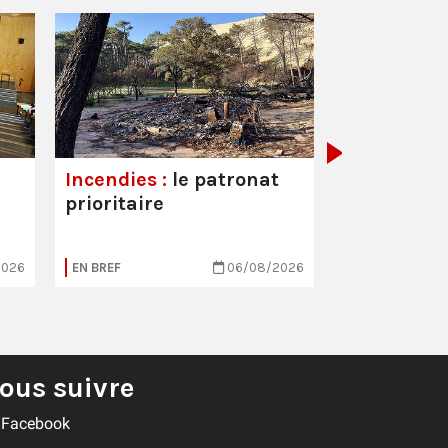
Hôpitaux :
est toujou
Incendies :
le patronat
prioritaire
2026
EN BREF
06/08/2026
EN BREF
ous suivre
Facebook