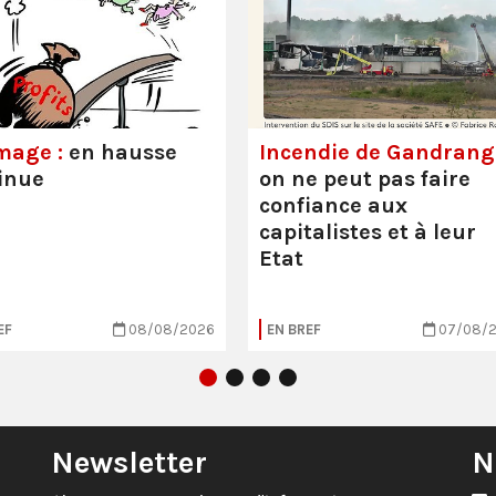
mage :
en hausse
Incendie de Gandrange
inue
on ne peut pas faire
confiance aux
capitalistes et à leur
Etat
EF
08/08/2026
EN BREF
07/08/
Newsletter
N