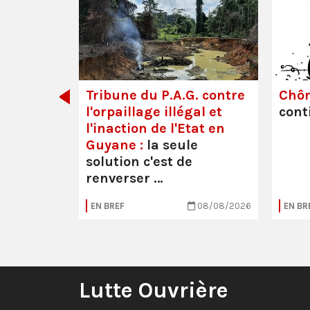
dette des
Tribune du P.A.G. contre
Chô
l'orpaillage illégal et
cont
l'inaction de l'Etat en
Guyane :
la seule
solution c'est de
renverser …
05/08/2026
EN BREF
08/08/2026
EN BR
Lutte Ouvrière