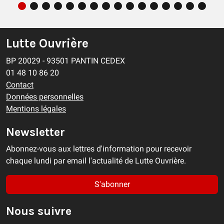
Tribune du P.A.G. contre l'orpaillage illégal
et l'inaction de l'Etat en Guyane :
la seule
solution c'est de renverser …
Lutte Ouvrière
EN BREF
08/08/2026
BP 20029 - 93501 PANTIN CEDEX
01 48 10 86 20
Contact
Données personnelles
Mentions légales
Newsletter
Abonnez-vous aux lettres d'information pour recevoir
chaque lundi par email l'actualité de Lutte Ouvrière.
S'abonner
Nous suivre