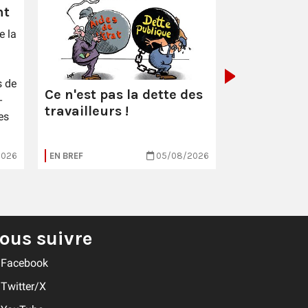
nt
Pétrole : :
l
e la
l'odeur du
s de
Ce n'est pas la dette des
-
travailleurs !
es
2026
EN BREF
05/08/2026
EN BREF
ous suivre
Facebook
Twitter/X