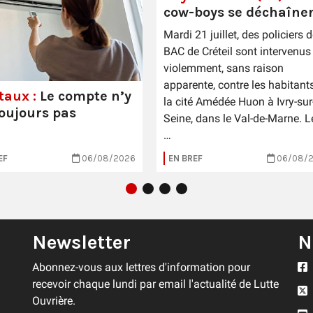
cow-boys se déchaîne
Mardi 21 juillet, des policiers d
BAC de Créteil sont intervenus
violemment, sans raison
apparente, contre les habitant
taux :
Le compte n’y
la cité Amédée Huon à Ivry-sur
toujours pas
Seine, dans le Val-de-Marne. L
…
EF
06/08/2026
EN BREF
06/08/
Newsletter
N
Abonnez-vous aux lettres d'information pour
recevoir chaque lundi par email l'actualité de Lutte
Ouvrière.