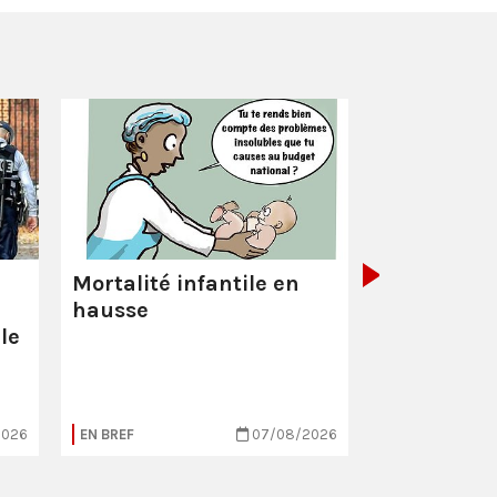
La Poste :
ç
pas comme
Mortalité infantile en
hausse
le
2026
EN BREF
07/08/2026
EN BREF