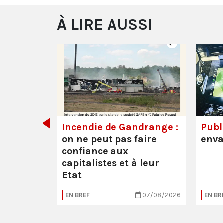
À LIRE AUSSI
de tout
Incendie de Gandrange :
Publi
on ne peut pas faire
enva
confiance aux
capitalistes et à leur
Etat
05/08/2026
EN BREF
07/08/2026
EN BR