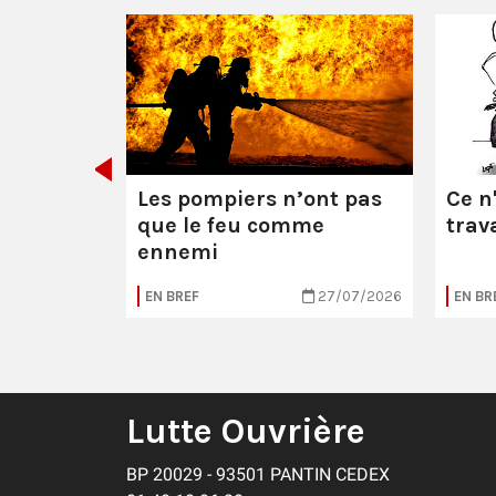
 le feu à
Les pompiers n’ont pas
Ce n
que le feu comme
trava
ennemi
27/07/2026
EN BREF
27/07/2026
EN BR
Lutte Ouvrière
BP 20029 - 93501 PANTIN CEDEX