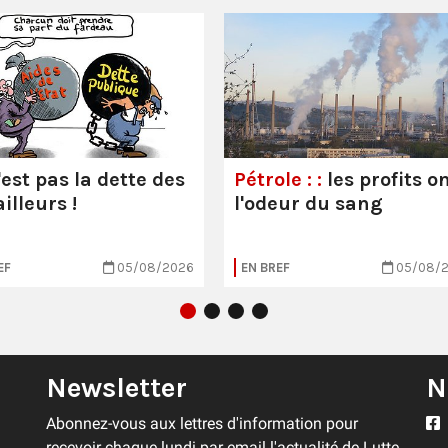
'est pas la dette des
Pétrole : :
les profits o
illeurs !
l'odeur du sang
EF
05/08/2026
EN BREF
05/08/
Newsletter
N
Abonnez-vous aux lettres d'information pour
recevoir chaque lundi par email l'actualité de Lutte