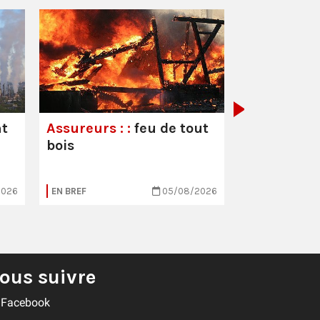
Les droits 
travailleur
leurs souc
nt
Assureurs : :
feu de tout
bois
2026
EN BREF
05/08/2026
EN BREF
ous suivre
Facebook