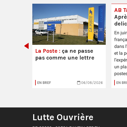
AB Ta
Aprè
deli
En jui
 Épernay
frança
dans l
La Poste :
ça ne passe
et la 
pas comme une lettre
l’expé
un pla
postes
16/07/2026
EN BREF
06/08/2026
EN BR
Lutte Ouvrière