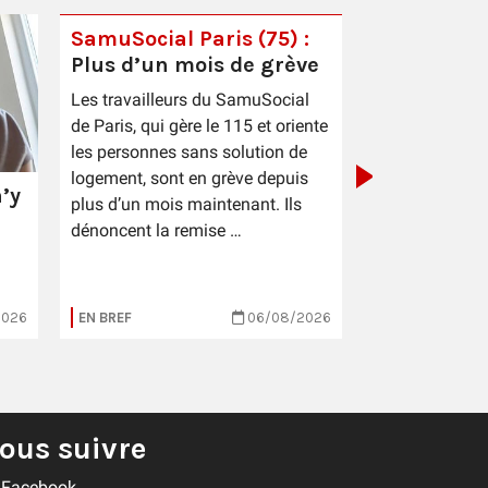
SamuSocial Paris (75) :
Plus d’un mois de grève
PIC Cestas 
Les travailleurs du SamuSocial
sauce patr
de Paris, qui gère le 115 et oriente
les personnes sans solution de
logement, sont en grève depuis
’y
plus d’un mois maintenant. Ils
dénoncent la remise …
2026
EN BREF
06/08/2026
EN BREF
ous suivre
Facebook