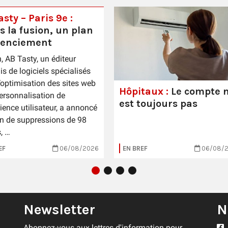
sty – Paris 9e :
s la fusion, un plan
cenciement
n, AB Tasty, un éditeur
is de logiciels spécialisés
’optimisation des sites web
Hôpitaux :
Le compte n
personnalisation de
est toujours pas
rience utilisateur, a annoncé
n de suppressions de 98
, …
EF
06/08/2026
EN BREF
06/08/
Newsletter
N
Abonnez-vous aux lettres d'information pour