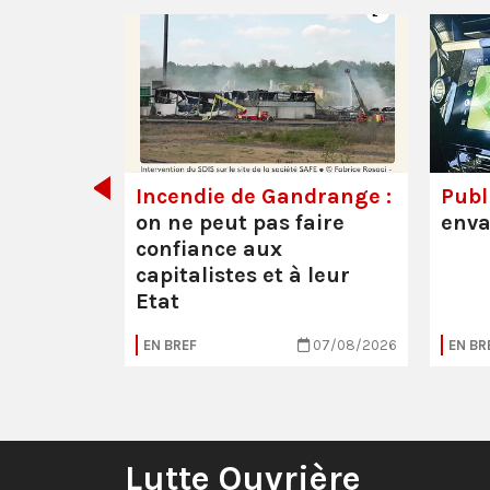
de tout
Incendie de Gandrange :
Publi
on ne peut pas faire
enva
confiance aux
capitalistes et à leur
Etat
05/08/2026
EN BREF
07/08/2026
EN BR
Lutte Ouvrière