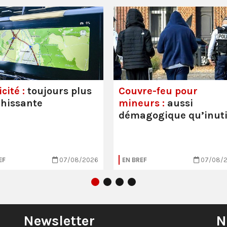
cité :
toujours plus
Couvre-feu pour
hissante
mineurs :
aussi
démagogique qu’inuti
EF
07/08/2026
EN BREF
07/08/
Newsletter
N