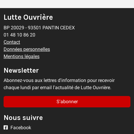
Les pompiers n’ont pas que le feu comme
ennemi
Lutte Ouvrière
EN BREF
27/07/2026
BP 20029 - 93501 PANTIN CEDEX
01 48 10 86 20
Contact
Données personnelles
Mentions légales
Newsletter
Abonnez-vous aux lettres d'information pour recevoir
chaque lundi par email l'actualité de Lutte Ouvrière.
S'abonner
Nous suivre
Facebook