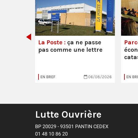
e ou la
La Poste :
ça ne passe
Parc
pas comme une lettre
éco
cata
05/08/2026
EN BREF
06/08/2026
EN BR
Lutte Ouvrière
BP 20029 - 93501 PANTIN CEDEX
01 48 10 86 20