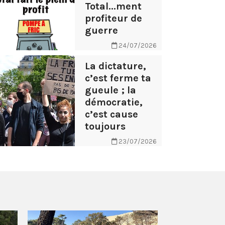
Total...ment
profiteur de
guerre
24/07/2026
La dictature,
c’est ferme ta
gueule ; la
démocratie,
c’est cause
toujours
23/07/2026
AB Tasty – 