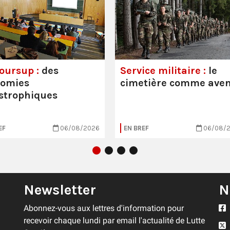
oursup :
des
Service militaire :
le
nomies
cimetière comme aven
strophiques
EF
06/08/2026
EN BREF
06/08/
Newsletter
N
Abonnez-vous aux lettres d'information pour
recevoir chaque lundi par email l'actualité de Lutte