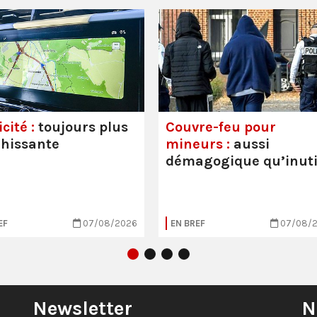
cité :
toujours plus
Couvre-feu pour
hissante
mineurs :
aussi
démagogique qu’inuti
EF
07/08/2026
EN BREF
07/08/
Newsletter
N