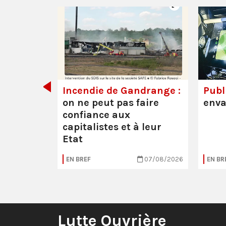
de tout
Incendie de Gandrange :
Publi
on ne peut pas faire
enva
confiance aux
capitalistes et à leur
Etat
05/08/2026
EN BREF
07/08/2026
EN BR
Lutte Ouvrière