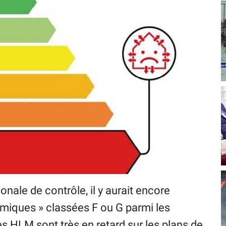
nale de contrôle, il y aurait encore
rmiques » classées F ou G parmi les
 HLM sont très en retard sur les plans de