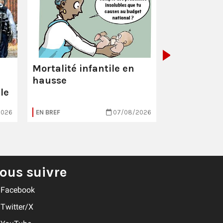
La Poste :
ç
pas comme
Mortalité infantile en
hausse
le
2026
EN BREF
07/08/2026
EN BREF
ous suivre
Facebook
Twitter/X