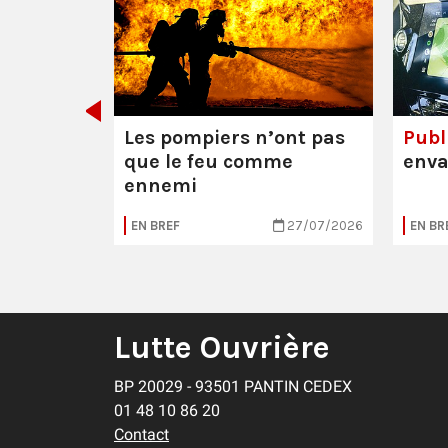
 Mathieu
res (95)
Les pompiers n’ont pas
Publi
que le feu comme
enva
ennemi
04/08/2026
EN BREF
27/07/2026
EN BR
Lutte Ouvrière
BP 20029 - 93501 PANTIN CEDEX
01 48 10 86 20
Contact