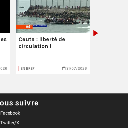
Les milliar
manquent
combattre 
les
Ceuta : liberté de
circulation !
2026
EN BREF
31/07/2026
EN BREF
ous suivre
Facebook
Twitter/X