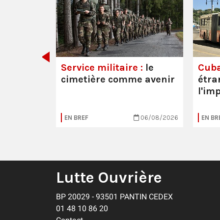
 les
Service militaire :
le
Cuba
cimetière comme avenir
étra
l'im
20/07/2026
EN BREF
06/08/2026
EN BR
Lutte Ouvrière
BP 20029 - 93501 PANTIN CEDEX
01 48 10 86 20