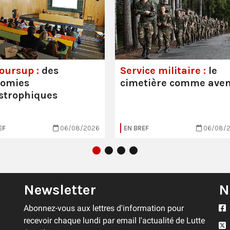
oursup :
des
Service militaire :
le
nomies
cimetière comme aven
strophiques
EF
06/08/2026
EN BREF
06/08/
Newsletter
N
Abonnez-vous aux lettres d'information pour
recevoir chaque lundi par email l'actualité de Lutte