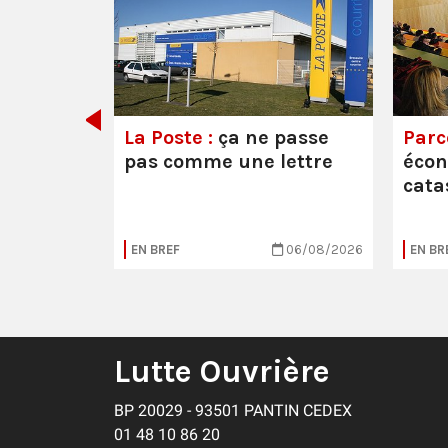
e ou la
La Poste :
ça ne passe
Parc
pas comme une lettre
éco
cata
05/08/2026
EN BREF
06/08/2026
EN BR
Lutte Ouvrière
BP 20029 - 93501 PANTIN CEDEX
01 48 10 86 20