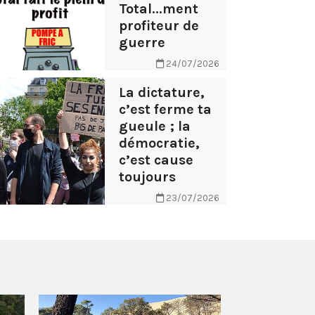
Total...ment
profiteur de
guerre
24/07/2026
La dictature,
c’est ferme ta
gueule ; la
démocratie,
c’est cause
toujours
23/07/2026
AB Tasty – 