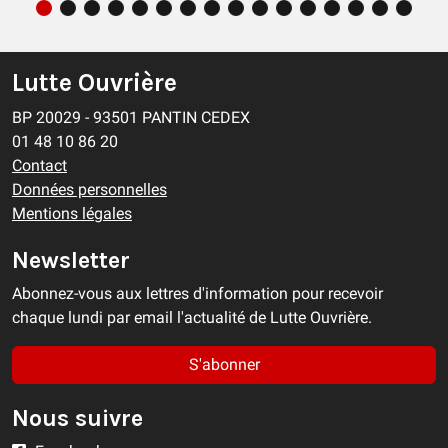
Les pompiers n’ont pas que le feu comme
ennemi
Lutte Ouvrière
EN BREF
27/07/2026
BP 20029 - 93501 PANTIN CEDEX
01 48 10 86 20
Contact
Données personnelles
Mentions légales
Newsletter
Abonnez-vous aux lettres d'information pour recevoir
chaque lundi par email l'actualité de Lutte Ouvrière.
S'abonner
Nous suivre