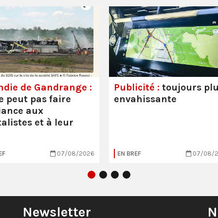
ndie de Gandrange :
Publicité :
toujours pl
e peut pas faire
envahissante
iance aux
alistes et à leur
EF
07/08/2026
EN BREF
07/08/
Newsletter
N