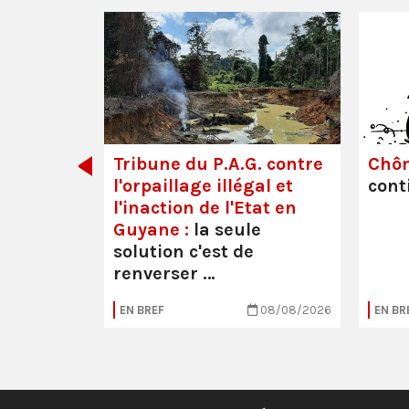
dette des
Tribune du P.A.G. contre
Chô
l'orpaillage illégal et
cont
l'inaction de l'Etat en
Guyane :
la seule
solution c'est de
renverser …
05/08/2026
EN BREF
08/08/2026
EN BR