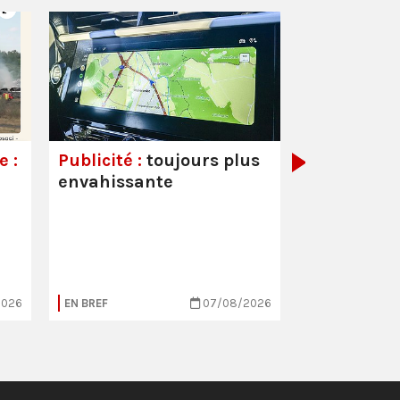
Couvre-feu
mineurs :
a
démagogiq
 :
Publicité :
toujours plus
envahissante
2026
EN BREF
07/08/2026
EN BREF