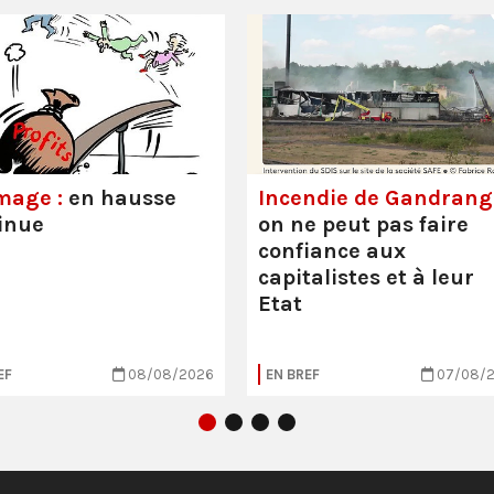
mage :
en hausse
Incendie de Gandrange
inue
on ne peut pas faire
confiance aux
capitalistes et à leur
Etat
EF
08/08/2026
EN BREF
07/08/