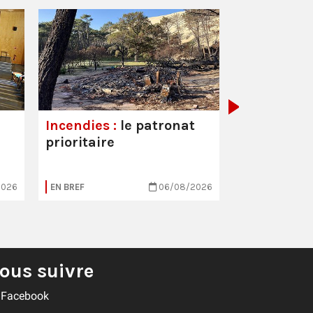
Hôpitaux :
est toujou
Incendies :
le patronat
prioritaire
2026
EN BREF
06/08/2026
EN BREF
ous suivre
Facebook