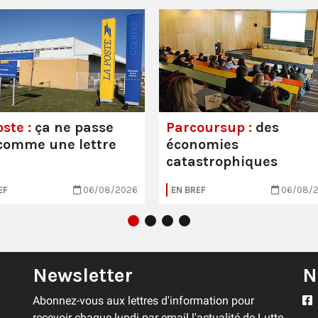
ste :
ça ne passe
Parcoursup :
des
comme une lettre
économies
catastrophiques
EF
06/08/2026
EN BREF
06/08/
Newsletter
N
Abonnez-vous aux lettres d'information pour
recevoir chaque lundi par email l'actualité de Lutte