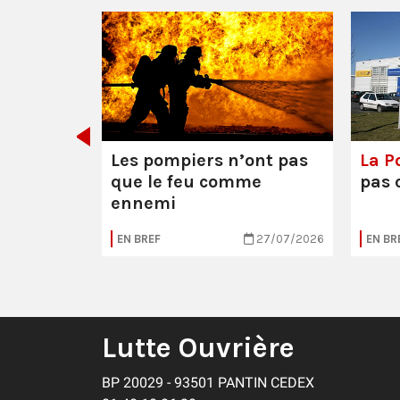
décider
Les pompiers n’ont pas
La Po
que le feu comme
pas 
ennemi
30/07/2026
EN BREF
27/07/2026
EN BR
Lutte Ouvrière
BP 20029 - 93501 PANTIN CEDEX