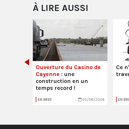
À LIRE AUSSI
décider
Ouverture du Casino de
Ce n
Cayenne :
une
trava
construction en un
temps record !
30/07/2026
EN BREF
05/08/2026
EN BR