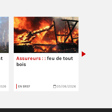
Les droits 
travailleur
leurs souc
nt
Assureurs : :
feu de tout
bois
2026
EN BREF
05/08/2026
EN BREF