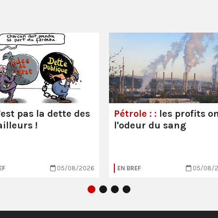
'est pas la dette des
Pétrole : :
les profits o
illeurs !
l'odeur du sang
EF
05/08/2026
EN BREF
05/08/