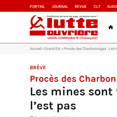
PORTAIL
JOURNAL
REVUE
CLT
AUDI
Accueil
Grand Est
Procès des Charbonnages : Les mi
BRÈVE
Procès des Charbo
Les mines sont 
l’est pas