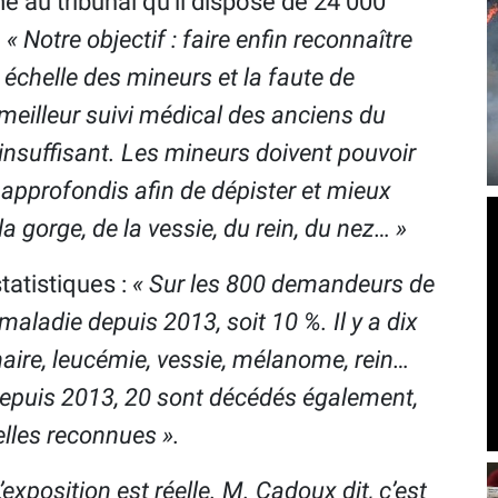
mé au tribunal qu’il dispose de 24 000
:
« Notre objectif : faire enfin reconnaître
e échelle des mineurs et la faute de
 meilleur suivi médical des anciens du
 insuffisant. Les mineurs doivent pouvoir
pprofondis afin de dépister et mieux
 gorge, de la vessie, du rein, du nez… »
tatistiques :
« Sur les 800 demandeurs de
aladie depuis 2013, soit 10 %. Il y a dix
aire, leucémie, vessie, mélanome, rein…
depuis 2013, 20 sont décédés également,
elles reconnues ».
L’exposition est réelle. M. Cadoux dit, c’est