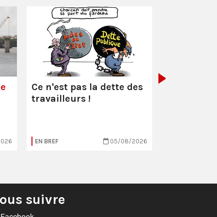
Pétrole : :
l
l'odeur du
de
Ce n'est pas la dette des
travailleurs !
2026
EN BREF
05/08/2026
EN BREF
ous suivre
Facebook