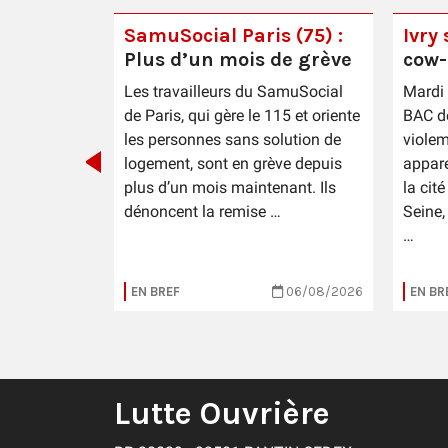
SamuSocial Paris (75) :
Ivry 
Plus d’un mois de grève
cow-
i
Les travailleurs du SamuSocial
Mardi 
de Paris, qui gère le 115 et oriente
BAC de
da
les personnes sans solution de
violem
logement, sont en grève depuis
appare
plus d’un mois maintenant. Ils
la cit
dénoncent la remise …
Seine,
…
31/07/2026
EN BREF
06/08/2026
EN BR
Lutte Ouvrière