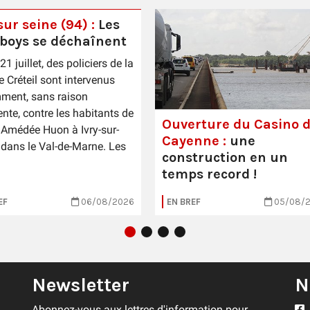
sur seine (94) :
Les
boys se déchaînent
21 juillet, des policiers de la
 Créteil sont intervenus
ment, sans raison
nte, contre les habitants de
Ouverture du Casino 
é Amédée Huon à Ivry-sur-
Cayenne :
une
 dans le Val-de-Marne. Les
construction en un
temps record !
EF
06/08/2026
EN BREF
05/08/
Newsletter
N
Abonnez-vous aux lettres d'information pour