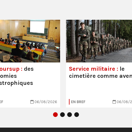
oursup :
des
Service militaire :
le
nomies
cimetière comme aven
strophiques
EF
06/08/2026
EN BREF
06/08/