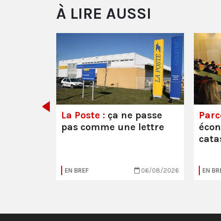
À LIRE AUSSI
e ou la
La Poste :
ça ne passe
Parc
pas comme une lettre
éco
cata
05/08/2026
EN BREF
06/08/2026
EN BR