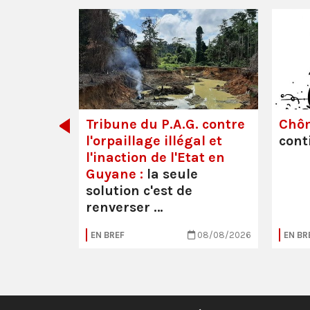
dette des
Tribune du P.A.G. contre
Chô
l'orpaillage illégal et
cont
l'inaction de l'Etat en
Guyane :
la seule
solution c'est de
renverser …
05/08/2026
EN BREF
08/08/2026
EN BR