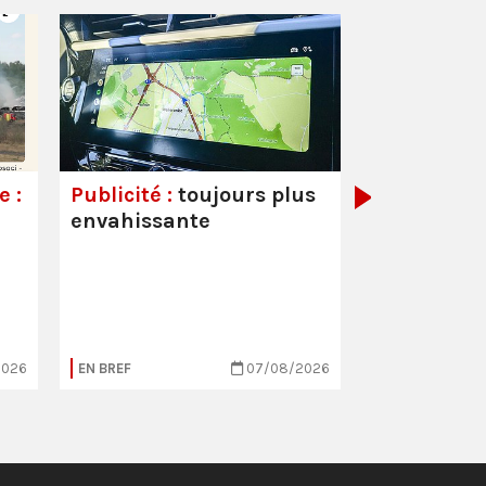
Couvre-feu
mineurs :
a
démagogiq
 :
Publicité :
toujours plus
envahissante
2026
EN BREF
07/08/2026
EN BREF