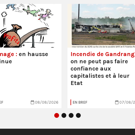
mage :
en hausse
Incendie de Gandrange
inue
on ne peut pas faire
confiance aux
capitalistes et à leur
Etat
EF
08/08/2026
EN BREF
07/08/