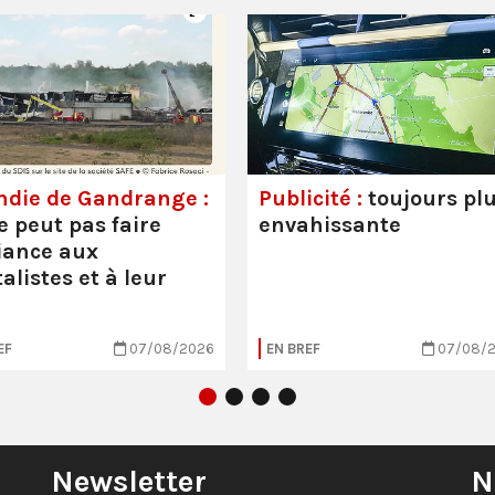
ndie de Gandrange :
Publicité :
toujours pl
e peut pas faire
envahissante
iance aux
alistes et à leur
EF
07/08/2026
EN BREF
07/08/
Newsletter
N