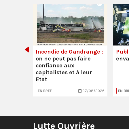
de tout
Incendie de Gandrange :
Publi
on ne peut pas faire
enva
confiance aux
capitalistes et à leur
Etat
05/08/2026
EN BREF
07/08/2026
EN BR
Lutte Ouvrière