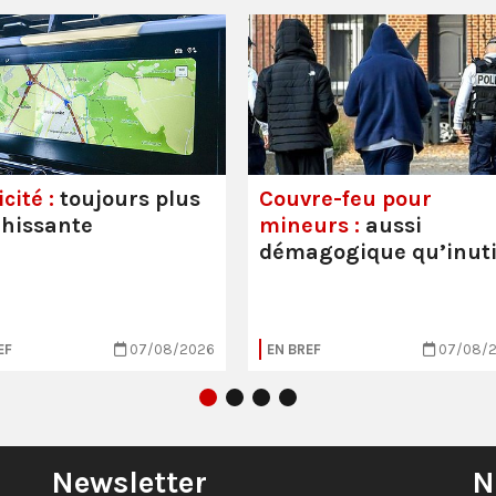
cité :
toujours plus
Couvre-feu pour
hissante
mineurs :
aussi
démagogique qu’inuti
EF
07/08/2026
EN BREF
07/08/
Newsletter
N