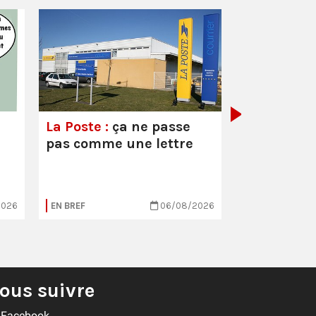
Parcoursup
économies
catastrop
La Poste :
ça ne passe
pas comme une lettre
2026
EN BREF
06/08/2026
EN BREF
ous suivre
Facebook