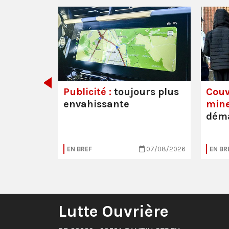
det de
Publicité :
toujours plus
Couv
envahissante
mine
déma
05/08/2026
EN BREF
07/08/2026
EN BR
Lutte Ouvrière