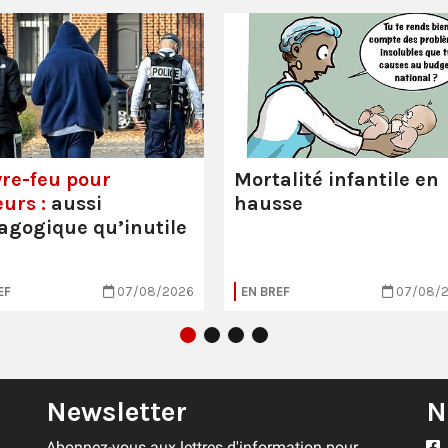
re-feu pour
Mortalité infantile en
urs :
aussi
hausse
gogique qu’inutile
EF
07/08/2026
EN BREF
07/08/
Newsletter
N
Abonnez-vous aux lettres d'information pour