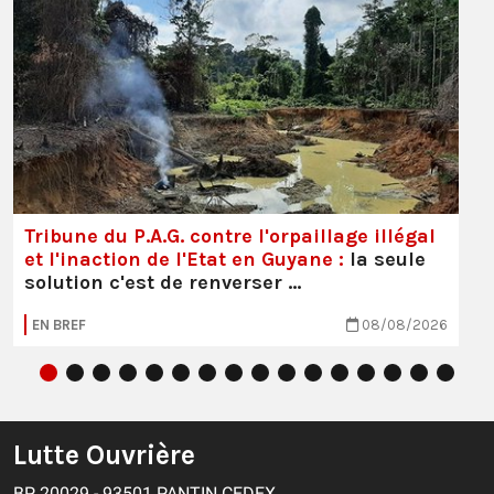
Tribune du P.A.G. contre l'orpaillage illégal
et l'inaction de l'Etat en Guyane :
la seule
solution c'est de renverser …
EN BREF
08/08/2026
Lutte Ouvrière
BP 20029 - 93501 PANTIN CEDEX