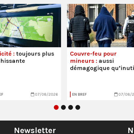
cité :
toujours plus
Couvre-feu pour
hissante
mineurs :
aussi
démagogique qu’inuti
EF
07/08/2026
EN BREF
07/08/
Newsletter
N