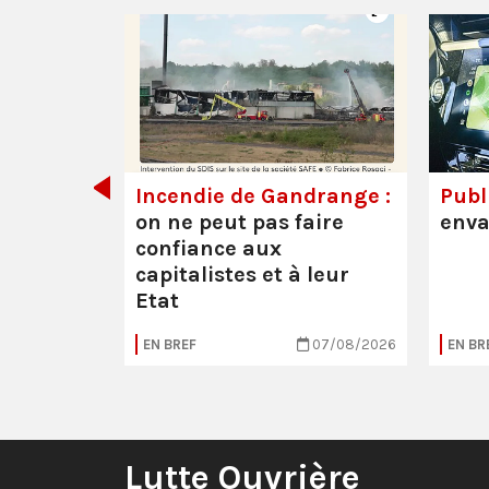
de tout
Incendie de Gandrange :
Publi
on ne peut pas faire
enva
confiance aux
capitalistes et à leur
Etat
05/08/2026
EN BREF
07/08/2026
EN BR
Lutte Ouvrière