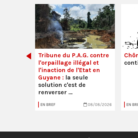
dette des
Tribune du P.A.G. contre
Chô
l'orpaillage illégal et
cont
l'inaction de l'Etat en
Guyane :
la seule
solution c'est de
renverser …
05/08/2026
EN BREF
08/08/2026
EN BR