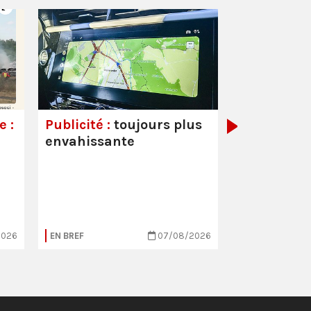
Couvre-feu
mineurs :
a
démagogiq
 :
Publicité :
toujours plus
envahissante
2026
EN BREF
07/08/2026
EN BREF