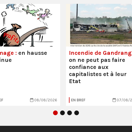
mage :
en hausse
Incendie de Gandrange
inue
on ne peut pas faire
confiance aux
capitalistes et à leur
Etat
EF
08/08/2026
EN BREF
07/08/