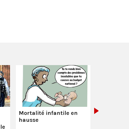
La Poste :
ç
pas comme
Mortalité infantile en
hausse
le