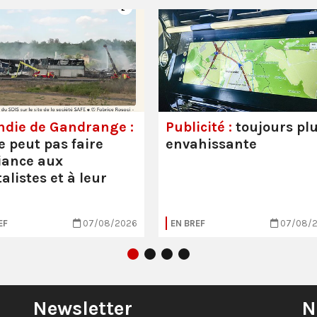
ndie de Gandrange :
Publicité :
toujours pl
e peut pas faire
envahissante
iance aux
alistes et à leur
EF
07/08/2026
EN BREF
07/08/
Newsletter
N