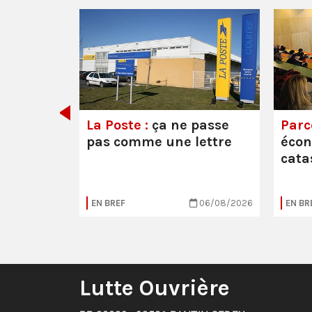
e ou la
La Poste :
ça ne passe
Parc
pas comme une lettre
éco
cata
05/08/2026
EN BREF
06/08/2026
EN BR
Lutte Ouvrière