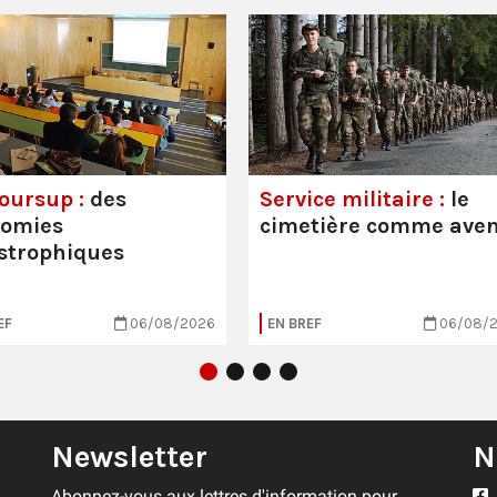
oursup :
des
Service militaire :
le
nomies
cimetière comme aven
strophiques
EF
06/08/2026
EN BREF
06/08/
Newsletter
N
Abonnez-vous aux lettres d'information pour